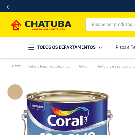
Busque por produtos, ma
Termos mais buscados
TODOS OS DEPARTAMENTOS
Pisos e R
porcelanato
1
º
telha
2
º
Tintas e Impermeabilizantes
Tintas
Pintura para paredes e t
revestimento
3
º
porta
4
º
tinta
5
º
massa corrida
6
º
chuveiro
7
º
vaso sanitário
8
º
telhas
9
º