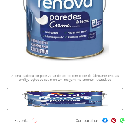
porcelanato acetina
10
º
A tonalidade da cor pode variar de acordo com o lote do fabricante e/ou as
configurações de seu monitor. Imagens meramente ilustrativas.