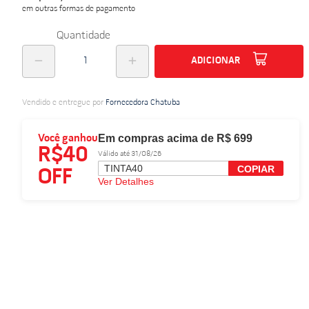
em outras formas de pagamento
do
Quantidade
ADICIONAR
Vendido e entregue por
Fornecedora Chatuba
Em compras acima de R$ 699
Você ganhou
R$40
Válido até 31/08/26
TINTA40
COPIAR
OFF
Ver Detalhes