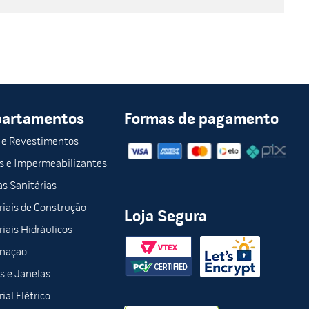
partamentos
Formas de pagamento
 e Revestimentos
s e Impermeabilizantes
s Sanitárias
iais de Construção
Loja Segura
iais Hidráulicos
inação
s e Janelas
ial Elétrico