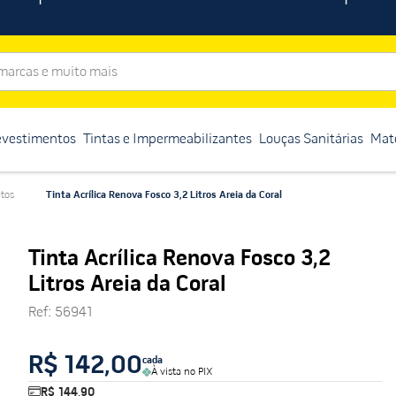
rcas e muito mais
evestimentos
Tintas e Impermeabilizantes
Louças Sanitárias
Mate
etos
Tinta Acrílica Renova Fosco 3,2 Litros Areia da Coral
Tinta Acrílica Renova Fosco 3,2
Litros Areia da Coral
Ref
:
56941
R$ 142,00
cada
À vista no PIX
R$ 144,90