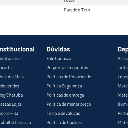
Fosco
Parede e Teto
Institucional
Dúvidas
De
nstitucional
Fale Conosco
Pisos
ncarte
Perguntas frequentas
Tinta
hatuba Mais
Políticas de Privacidade
Louça
elevendas
Política Segurança
Mater
log Chatuba
Políticas de entrega
Mater
ossas Lojas
Política de menor preço
Ilum
rocon - RJ
Troca e devolução
Porta
rabalhe Conosco
Política de Cookies
Mater