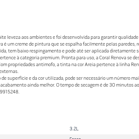
smite leveza aos ambientes e foi desenvolvida para garantir qualidad
nova é um creme de pintura que se espalha facilmente pelas parede
iluída, tem baixo respingamento e pode até ser aplicada diretamente
pertence à categoria premium. Pronta para uso, a Coral Renova se d
propriedades antimofo, a tinta na cor Areia pertence à linha Renova
externas.
de superfície e da cor utilizada, pode ser necessário um número m
um acabamento ainda melhor. O tempo de secagem é de 30 minutos ao 
019915248.
3.2L