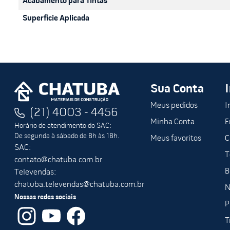
Acabamento para Tintas
Superfície Aplicada
Sua Conta
Meus pedidos
I
(21) 4003 - 4456
Minha Conta
E
Horário de atendimento do SAC:
De segunda à sábado de 8h às 18h.
Meus favoritos
C
SAC:
T
contato@chatuba.com.br
B
Televendas:
chatuba.televendas@chatuba.com.br
N
Nossas redes sociais
P
T