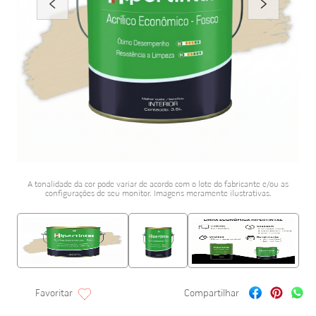
porta alumínio
10
º
A tonalidade da cor pode variar de acordo com o lote do fabricante e/ou as
configurações de seu monitor. Imagens meramente ilustrativas.