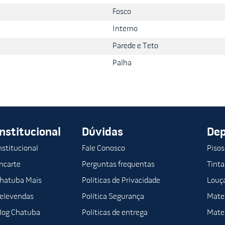
6L oferece uma espalhabilidade superior, cobrindo mais área com 
Fosco
a aplicação, minimizando respingos e garantindo uma parede lisa e u
Interno
Parede e Teto
Palha
Institucional
Dúvidas
De
rfeições) |
nstitucional
Fale Conosco
Pisos
ncarte
Perguntas frequentas
Tinta
hatuba Mais
Políticas de Privacidade
Louça
elevendas
Política Segurança
Mater
log Chatuba
Políticas de entrega
Mater