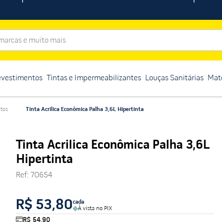
rcas e muito mais
evestimentos
Tintas e Impermeabilizantes
Louças Sanitárias
Mate
etos
Tinta Acrilica Econômica Palha 3,6L Hipertinta
Tinta Acrilica Econômica Palha 3,6L
Hipertinta
Ref
:
70654
R$ 53,80
cada
À vista no PIX
R$ 54,90