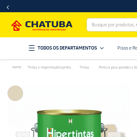
Busque por produtos, ma
Termos mais buscados
TODOS OS DEPARTAMENTOS
Pisos e R
porcelanato
1
º
telha
2
º
Tintas e Impermeabilizantes
Tintas
Pintura para paredes e t
revestimento
3
º
porta
4
º
tinta
5
º
massa corrida
6
º
chuveiro
7
º
vaso sanitário
8
º
telhas
9
º