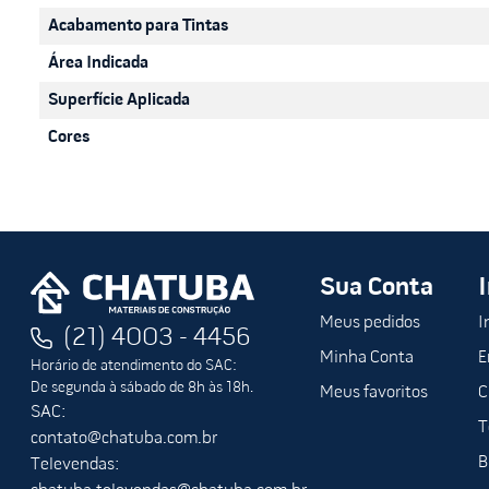
* **Excelente Rendimento e Cobertura:** A embalagem de 3,
Acabamento para Tintas
* **Acabamento Profissional:** Desenvolvida para facilitar 
Área Indicada
---
Superfície Aplicada
### Especificações Técnicas
Cores
| Característica | Detalhes |
| :--- | :--- |
| **Marca** | Hipertinta |
| **Linha** | Eco Acrílica |
| **Cor** | **Palha** |
Sua Conta
| **Conteúdo** | 3,6 Litros |
| **Acabamento** | Fosco Aveludado (ideal para disfarçar impe
Meus pedidos
I
(21) 4003 - 4456
| **Ambiente** | Interno e Externo |
Minha Conta
E
| **Secagem** | Toque: 1h / Entre demãos: 4h / Final: 12h |
Horário de atendimento do SAC:
De segunda à sábado de 8h às 18h.
Meus favoritos
C
---
SAC:
T
contato@chatuba.com.br
### Transforme seu ambiente hoje mesmo!
B
Televendas: