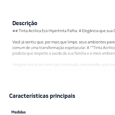
Descrição
## Tinta Acrílica Eco Hipertinta Palha: A Elegância que s
Você já sentiu que, por mais que limpe, seus ambientes pare
comum de uma transformação espetacular. A **Tinta Acrílica
produto que respeite a saúde da sua família e o meio ambien
Imagine entrar em uma sala iluminada, com paredes que tra
permitindo que você desfrute do novo visual da sua casa qu
pintura, é o cuidado que o seu refúgio merece com a autor
### Por que escolher a Tinta Acrílica Eco Hipertinta?
* **Tom Palha Impecável:** Proporciona luminosidade aos a
* **Fórmula Eco-Friendly:** Baixo índice de compostos orgâni
* **Baixo Odor:** Pinte durante o dia e aproveite o ambiente 
Medidas