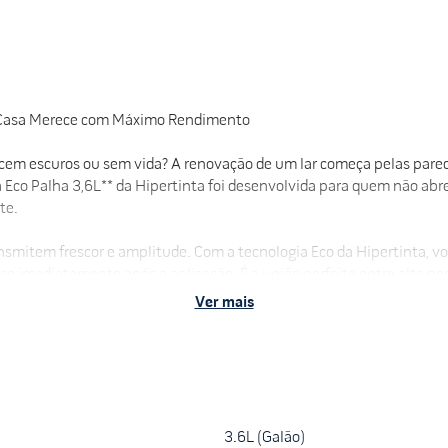
ua Casa Merece com Máximo Rendimento
cem escuros ou sem vida? A renovação de um lar começa pelas parede
 Eco Palha 3,6L** da Hipertinta foi desenvolvida para quem não abr
te.
nsmitem frescor e amplitude. Com a tecnologia Eco da Hipertinta, 
ase imediatamente após a aplicação. É a união perfeita entre alta 
idade de quem entende de acabamento premium.
Ver mais
mbientes com um toque de aconchego, criando uma sensação de ampl
cos voláteis (VOC), garantindo um ar mais puro e segurança para cria
à noite, sem aquele cheiro forte característico de tintas comuns.
3.6L (Galão)