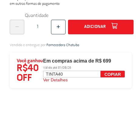
em outras formas de pagamento
Quantidade
ADICIONAR
Vendido e entregue por
Fornecedora Chatuba
Em compras acima de R$ 699
Você ganhou
R$40
Válido até 31/08/26
TINTA40
COPIAR
OFF
Ver Detalhes