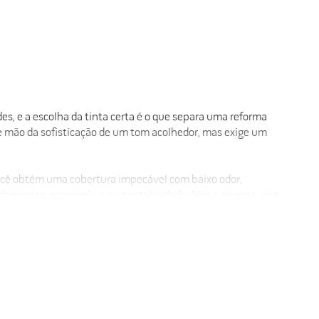
s, e a escolha da tinta certa é o que separa uma reforma
e mão da sofisticação de um tom acolhedor, mas exige um
você obtém uma cobertura impecável com baixo odor,
performance, economia e sustentabilidade. Não é apenas uma
itude e conforto visual.
nças e pets.