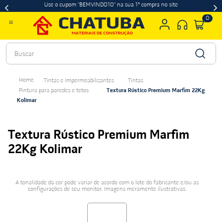
Use o cupom "BEMVINDO10" na sua 1ª compra no site
0
Buscar
Tintas e Impermeabilizantes
Tintas
Pintura para paredes e tetos
Textura Rústico Premium Marfim 22Kg
Kolimar
Textura Rústico Premium Marfim
22Kg Kolimar
A tonalidade da cor pode variar de acordo com o lote do fabricante e/ou as
configurações de seu monitor. Imagens meramente ilustrativas.