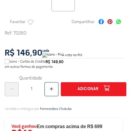
Ref
:
70260
R$ 146,90
cada
À vista no PIX
R$ 149,90
em outras formas de pagamento
Quantidade
ADICIONAR
Vendido e entregue por
Fornecedora Chatuba
Em compras acima de R$ 699
Você ganhou