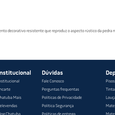
to decorativo resistente que reproduz o aspecto rústico da pedra na
Institucional
Dúvidas
De
nstitucional
Fale Conosco
Pisos
ncarte
Perguntas frequentas
Tinta
hatuba Mais
Políticas de Privacidade
Louça
elevendas
Política Segurança
Mater
log Chatuba
Políticas de entrega
Mater