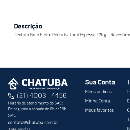
Descrição
Textura Gran Efeito Pedra Natural Espessa 22Kg – Revestimen
Sua Conta
Meus pedidos
I
(21) 4003 - 4456
Minha Conta
E
Horário de atendimento do SAC:
De segunda à sábado de 8h às 18h.
Meus favoritos
C
SAC:
T
contato@chatuba.com.br
B
Televendas: