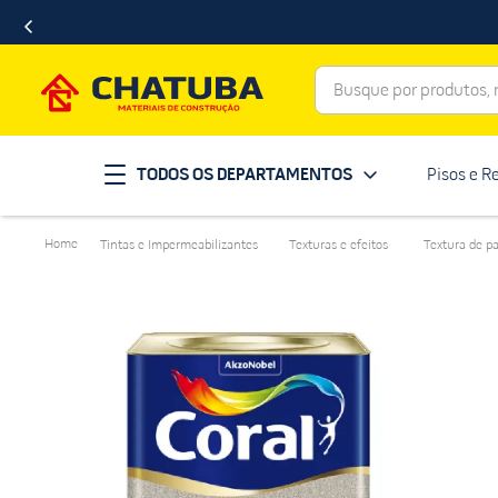
Busque por produtos, ma
Termos mais buscados
TODOS OS DEPARTAMENTOS
Pisos e R
porcelanato
1
º
telha
2
º
Tintas e Impermeabilizantes
Texturas e efeitos
Textura de p
revestimento
3
º
porta
4
º
tinta
5
º
massa corrida
6
º
chuveiro
7
º
vaso sanitário
8
º
telhas
9
º