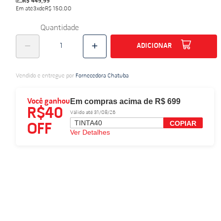
R$ 449,99
Em até
3
x
de
R$ 150,00
do
Quantidade
ADICIONAR
Vendido e entregue por
Fornecedora Chatuba
Em compras acima de R$ 699
Você ganhou
R$40
Válido até 31/08/26
TINTA40
COPIAR
OFF
Ver Detalhes