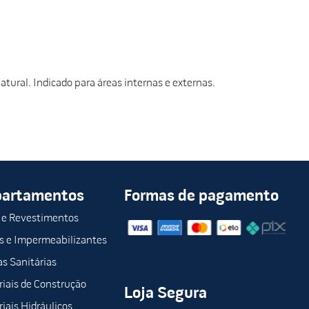
tural. Indicado para áreas internas e externas.
partamentos
Formas de pagamento
 e Revestimentos
s e Impermeabilizantes
s Sanitárias
iais de Construção
Loja Segura
iais Hidráulicos