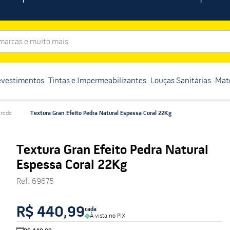
rcas e muito mais
evestimentos
Tintas e Impermeabilizantes
Louças Sanitárias
Mate
arede
Textura Gran Efeito Pedra Natural Espessa Coral 22Kg
Textura Gran Efeito Pedra Natural
Espessa Coral 22Kg
Ref
:
69675
R$ 440,99
cada
À vista no PIX