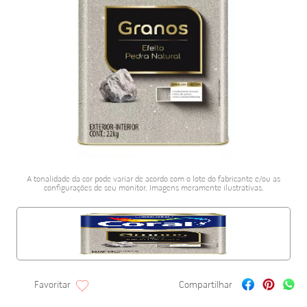
porcelanato acetina
10
º
A tonalidade da cor pode variar de acordo com o lote do fabricante e/ou as
configurações de seu monitor. Imagens meramente ilustrativas.