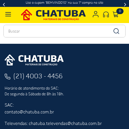
Use o cupom "BEMVINDO10" na sua 1ª compra no site
0
Buscar
(21) 4003 - 4456
Horário de atendimento do SAC:
De segunda à Sábado de 8h às 18h.
SAC:
contato@chatuba.com.br
Televendas: chatuba.televendas@chatuba.com.br