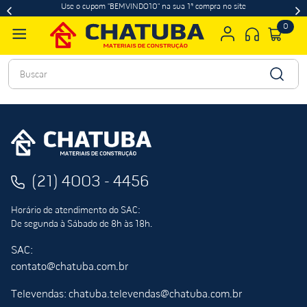
Use o cupom "BEMVINDO10" na sua 1ª compra no site
0
Buscar
(21) 4003 - 4456
Horário de atendimento do SAC:
De segunda à Sábado de 8h às 18h.
SAC:
contato@chatuba.com.br
Televendas: chatuba.televendas@chatuba.com.br