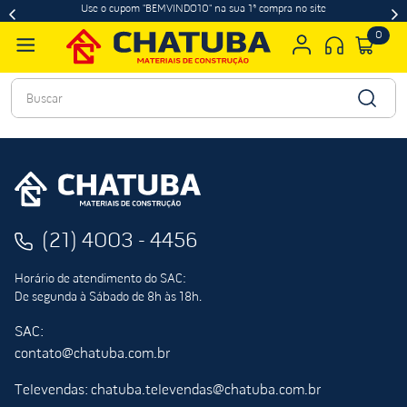
Use o cupom "BEMVINDO10" na sua 1ª compra no site
0
Buscar
(21) 4003 - 4456
Horário de atendimento do SAC:
De segunda à Sábado de 8h às 18h.
SAC:
contato@chatuba.com.br
Televendas: chatuba.televendas@chatuba.com.br