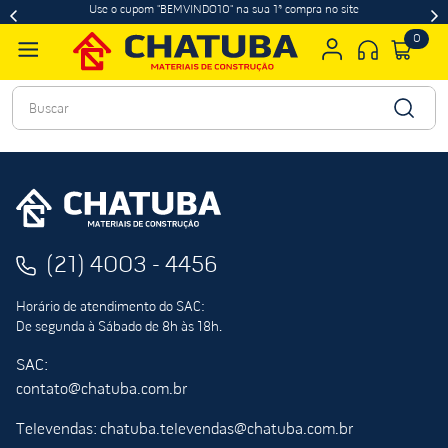
Use o cupom "BEMVINDO10" na sua 1ª compra no site
0
Buscar
(21) 4003 - 4456
Horário de atendimento do SAC:
De segunda à Sábado de 8h às 18h.
SAC:
contato@chatuba.com.br
Televendas: chatuba.televendas@chatuba.com.br