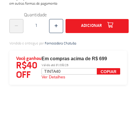
em outras formas de pagamento
Quantidade
ADICIONAR
Vendido e entregue por
Fornecedora Chatuba
Em compras acima de R$ 699
Você ganhou
R$40
Válido até 31/08/26
TINTA40
COPIAR
OFF
Ver Detalhes