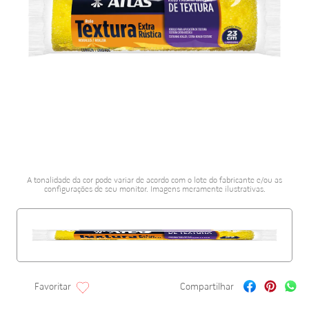
porta alumínio
10
º
A tonalidade da cor pode variar de acordo com o lote do fabricante e/ou as
configurações de seu monitor. Imagens meramente ilustrativas.