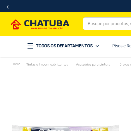
Busque por produtos, ma
Termos mais buscados
TODOS OS DEPARTAMENTOS
Pisos e R
porcelanato
1
º
telha
2
º
Tintas e Impermeabilizantes
Acessórios para pintura
Broxas 
revestimento
3
º
porta
4
º
tinta
5
º
massa corrida
6
º
chuveiro
7
º
vaso sanitário
8
º
telhas
9
º