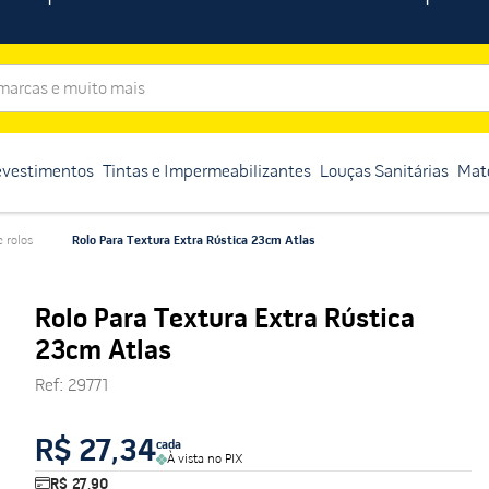
rcas e muito mais
evestimentos
Tintas e Impermeabilizantes
Louças Sanitárias
Mate
e rolos
Rolo Para Textura Extra Rústica 23cm Atlas
Rolo Para Textura Extra Rústica
23cm Atlas
Ref
:
29771
R$ 27,34
cada
À vista no PIX
R$ 27,90