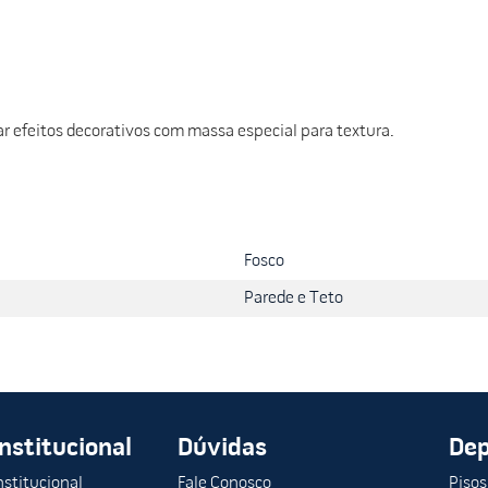
iar efeitos decorativos com massa especial para textura.
Fosco
Parede e Teto
Institucional
Dúvidas
De
nstitucional
Fale Conosco
Pisos