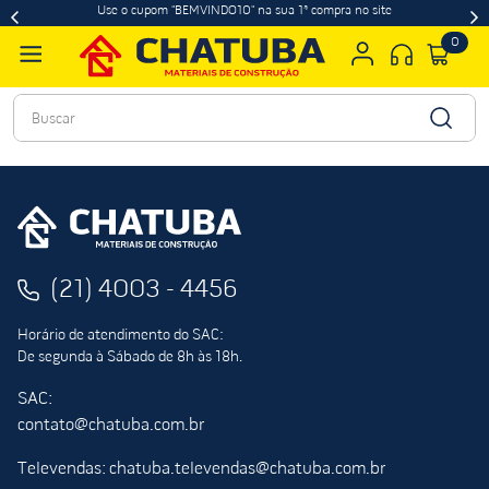
Use o cupom "BEMVINDO10" na sua 1ª compra no site
0
Buscar
(21) 4003 - 4456
Horário de atendimento do SAC:
De segunda à Sábado de 8h às 18h.
SAC:
contato@chatuba.com.br
Televendas: chatuba.televendas@chatuba.com.br