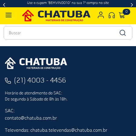
Use o cupom "BEMVINDO10" na sua 1ª compra no site
0
Buscar
(21) 4003 - 4456
Horário de atendimento do SAC:
De segunda à Sábado de 8h às 18h.
SAC:
contato@chatuba.com.br
Televendas: chatuba.televendas@chatuba.com.br