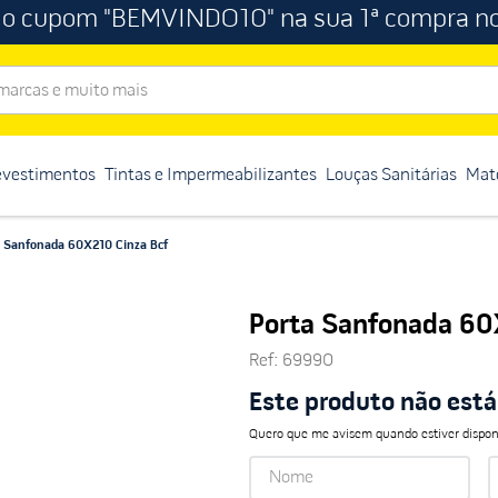
 o cupom "BEMVINDO10" na sua 1ª compra no
rcas e muito mais
evestimentos
Tintas e Impermeabilizantes
Louças Sanitárias
Mate
a Sanfonada 60X210 Cinza Bcf
Porta Sanfonada 60
Ref
:
69990
Este produto não est
Quero que me avisem quando estiver dispon