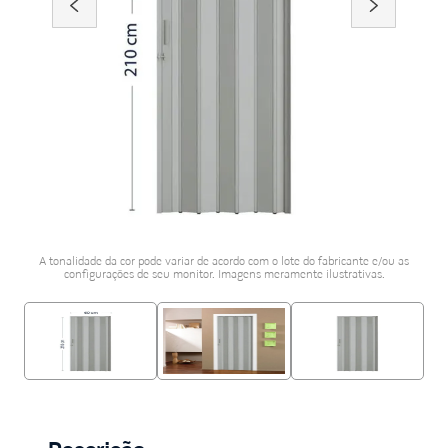
porcelanato acetina
10
º
A tonalidade da cor pode variar de acordo com o lote do fabricante e/ou as
configurações de seu monitor. Imagens meramente ilustrativas.