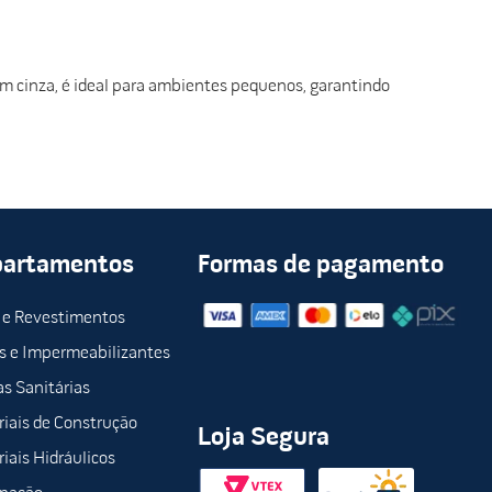
 cinza, é ideal para ambientes pequenos, garantindo
partamentos
Formas de pagamento
 e Revestimentos
s e Impermeabilizantes
s Sanitárias
iais de Construção
Loja Segura
iais Hidráulicos