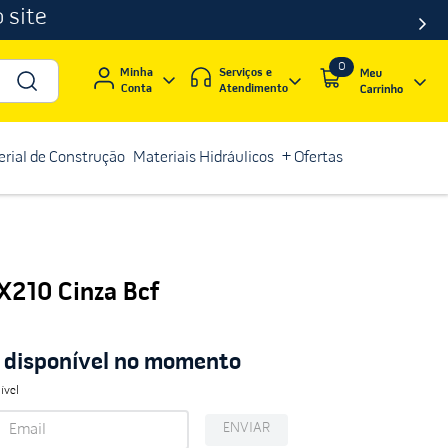
 site
0
Serviços e
Minha
Atendimento
Conta
rial de Construção
Materiais Hidráulicos
+ Ofertas
X210 Cinza Bcf
á disponível no momento
ível
ENVIAR