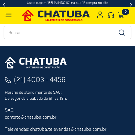
Use o cupom "BEMVINDO10" na sua 1ª compra no site
0
Buscar
(21) 4003 - 4456
Horário de atendimento do SAC:
De segunda à Sábado de 8h às 18h.
SAC:
contato@chatuba.com.br
Televendas: chatuba.televendas@chatuba.com.br