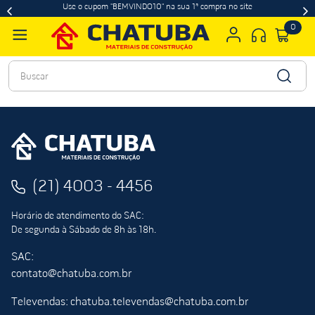
Use o cupom "BEMVINDO10" na sua 1ª compra no site
0
Buscar
(21) 4003 - 4456
Horário de atendimento do SAC:
De segunda à Sábado de 8h às 18h.
SAC:
contato@chatuba.com.br
Televendas: chatuba.televendas@chatuba.com.br