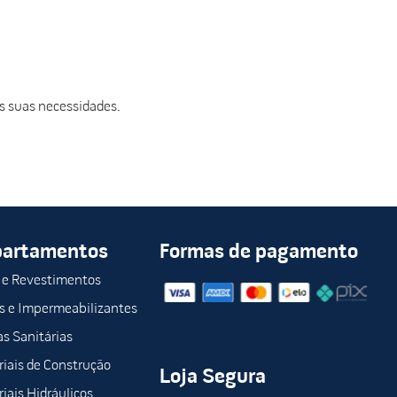
s suas necessidades.
partamentos
Formas de pagamento
 e Revestimentos
s e Impermeabilizantes
s Sanitárias
iais de Construção
Loja Segura
iais Hidráulicos