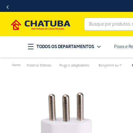
Busque por produtos, ma
Termos mais buscados
TODOS OS DEPARTAMENTOS
Pisos e R
porcelanato
1
º
telha
2
º
Material Elétrico
Plugs e adaptadores
Benjamim ou T
revestimento
3
º
porta
4
º
tinta
5
º
massa corrida
6
º
chuveiro
7
º
vaso sanitário
8
º
telhas
9
º