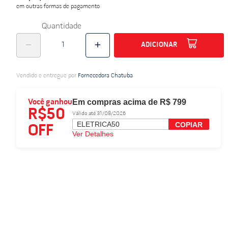
em outras formas de pagamento
do
Quantidade
ADICIONAR
Vendido e entregue por
Fornecedora Chatuba
Em compras acima de R$ 799
Você ganhou
R$50
Válido até 31/08/2026
ELETRICA50
COPIAR
OFF
Ver Detalhes