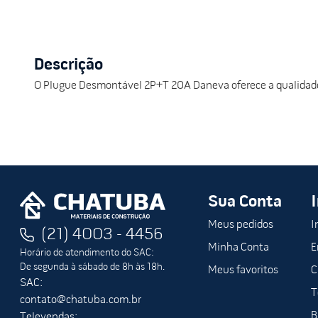
Descrição
O Plugue Desmontável 2P+T 20A Daneva oferece a qualidade e
Sua Conta
Meus pedidos
I
(21) 4003 - 4456
Minha Conta
E
Horário de atendimento do SAC:
De segunda à sábado de 8h às 18h.
Meus favoritos
C
SAC:
T
contato@chatuba.com.br
B
Televendas: