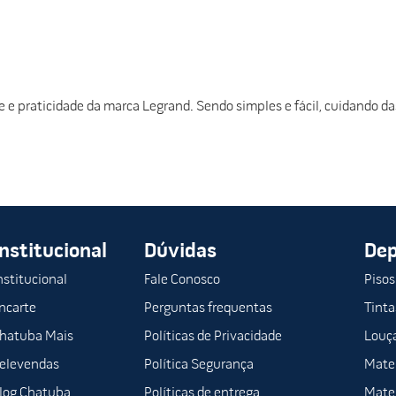
 praticidade da marca Legrand. Sendo simples e fácil, cuidando da
Institucional
Dúvidas
De
nstitucional
Fale Conosco
Pisos
ncarte
Perguntas frequentas
Tinta
hatuba Mais
Políticas de Privacidade
Louça
elevendas
Política Segurança
Mater
log Chatuba
Políticas de entrega
Mater