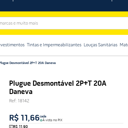
rcas e muito mais
evestimentos
Tintas e Impermeabilizantes
Louças Sanitárias
Mate
Plugue Desmontável 2P+T 20A Daneva
Plugue Desmontável 2P+T 20A
Daneva
Ref
:
18142
R$ 11,66
cada
À vista no PIX
R$ 11,90