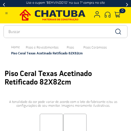
Use o cupom "BEMVINDO10" na sua 1ª compra no site
0
Buscar
Pisos e Revestimentos
Pisos
Pisos Cerâmicos
Piso Ceral Texas Acetinado Retificado 82X82cm
Piso Ceral Texas Acetinado
Retificado 82X82cm
A tonalidade da cor pode variar de acordo com o lote do fabricante e/ou as
configurações de seu monitor. Imagens meramente ilustrativas.