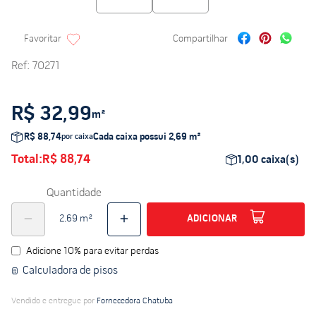
Ref
:
70271
R$ 32,99
m²
R$ 88,74
Cada caixa possui
2,69
m²
por caixa
Total:
R$ 88,74
1,00
caixa(s)
Quantidade
ADICIONAR
Adicione 10% para evitar perdas
Calculadora de pisos
Vendido e entregue por
Fornecedora Chatuba