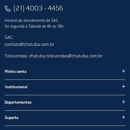
(21) 4003 - 4456
Horário de atendimento do SAC:
De segunda à Sábado de 8h às 18h.
SAC:
contato@chatuba.com.br
Televendas: chatuba.televendas@chatuba.com.br
Minha conta
Meus pedidos
Institucional
Minha Conta
Institucional
Departamentos
Meus favoritos
Blog Chatuba
Pisos e Revestimentos
Suporte
Nossas Lojas
Tintas e Impermeabilizantes
Encarte