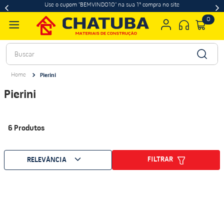
Use o cupom "BEMVINDO10" na sua 1ª compra no site
0
Buscar
Pierini
Pierini
6
Produtos
FILTRAR
RELEVÂNCIA