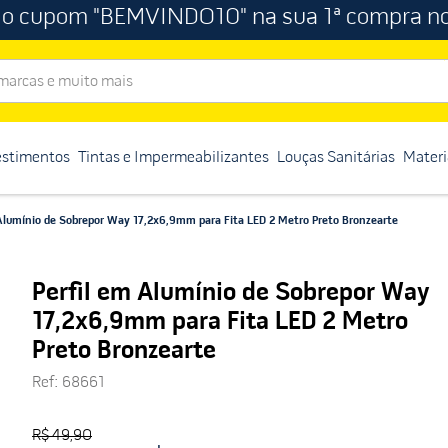
 o cupom "BEMVINDO10" na sua 1ª compra no
rcas e muito mais
estimentos
Tintas e Impermeabilizantes
Louças Sanitárias
Materi
 Alumínio de Sobrepor Way 17,2x6,9mm para Fita LED 2 Metro Preto Bronzearte
Perfil em Alumínio de Sobrepor Way
17,2x6,9mm para Fita LED 2 Metro
Preto Bronzearte
Ref
:
68661
R$ 49,90