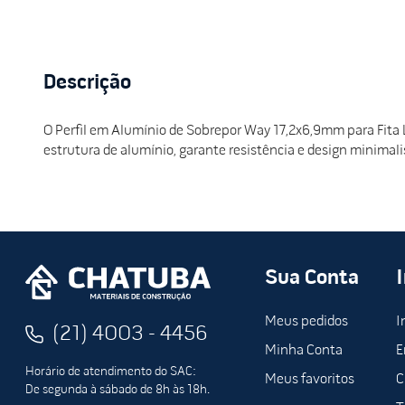
Descrição
O Perfil em Alumínio de Sobrepor Way 17,2x6,9mm para Fita
estrutura de alumínio, garante resistência e design minimal
Sua Conta
Meus pedidos
I
(21) 4003 - 4456
Minha Conta
E
Horário de atendimento do SAC:
Meus favoritos
C
De segunda à sábado de 8h às 18h.