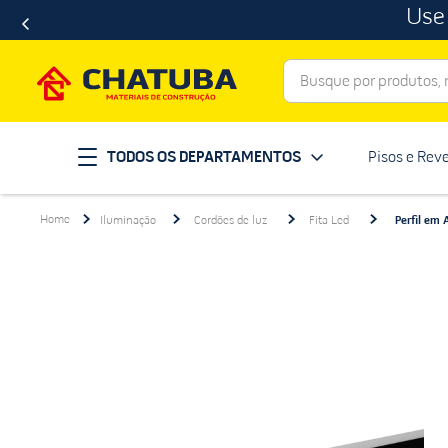
Use
Busque por produtos, ma
Termos mais buscados
TODOS OS DEPARTAMENTOS
Pisos e Rev
porcelanato
1
º
telha
2
º
Iluminação
Cordões de luz
Fita Led
Perfil em
revestimento
3
º
porta
4
º
tinta
5
º
massa corrida
6
º
chuveiro
7
º
vaso sanitário
8
º
telhas
9
º