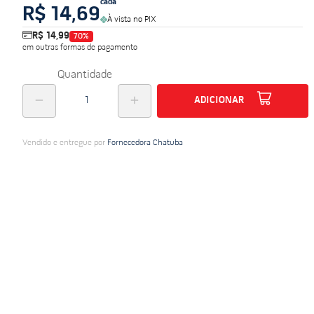
cada
R$ 14,69
do
À vista no PIX
R$ 14,99
70
%
em outras formas de pagamento
Quantidade
ADICIONAR
Vendido e entregue por
Fornecedora Chatuba