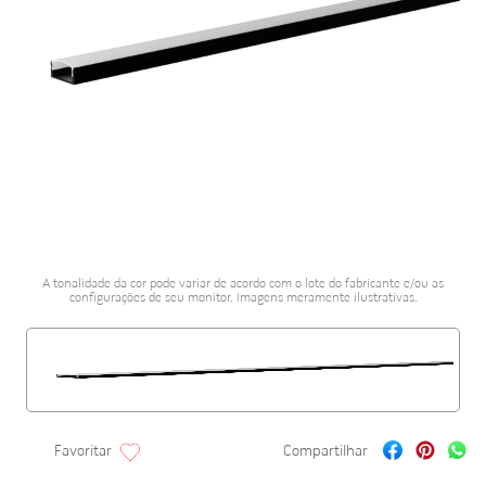
porcelanato acetina
10
º
A tonalidade da cor pode variar de acordo com o lote do fabricante e/ou as
configurações de seu monitor. Imagens meramente ilustrativas.