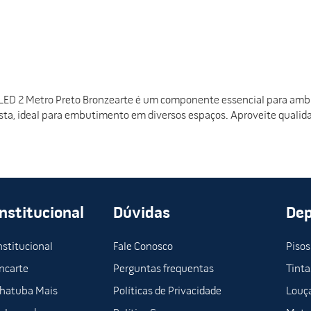
 LED 2 Metro Preto Bronzearte é um componente essencial para ambi
ista, ideal para embutimento em diversos espaços. Aproveite qualid
Institucional
Dúvidas
De
nstitucional
Fale Conosco
Pisos
ncarte
Perguntas frequentas
Tinta
hatuba Mais
Políticas de Privacidade
Louça