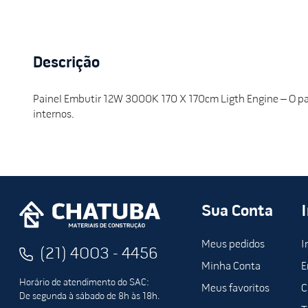
Descrição
Painel Embutir 12W 3000K 170 X 170cm Ligth Engine – O pa
internos.
Sua Conta
Meus pedidos
I
(21) 4003 - 4456
Minha Conta
E
Horário de atendimento do SAC:
Meus favoritos
C
De segunda à sábado de 8h às 18h.