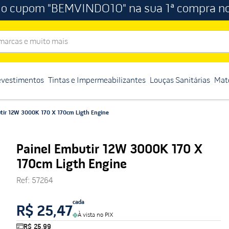
 o cupom "BEMVINDO10" na sua 1ª compra no
rcas e muito mais
evestimentos
Tintas e Impermeabilizantes
Louças Sanitárias
Mate
utir 12W 3000K 170 X 170cm Ligth Engine
Painel Embutir 12W 3000K 170 X
170cm Ligth Engine
Ref
:
57264
cada
R$ 25,47
À vista no PIX
R$ 25,99