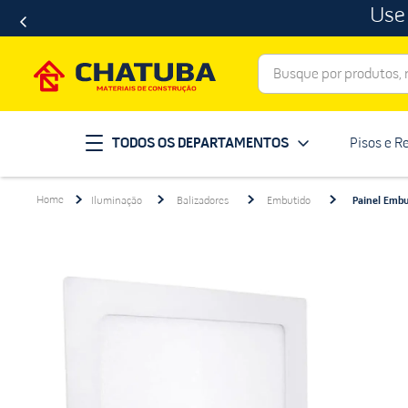
Use
Busque por produtos, ma
Termos mais buscados
TODOS OS DEPARTAMENTOS
Pisos e R
porcelanato
1
º
telha
2
º
Iluminação
Balizadores
Embutido
Painel Emb
revestimento
3
º
porta
4
º
tinta
5
º
massa corrida
6
º
chuveiro
7
º
vaso sanitário
8
º
telhas
9
º