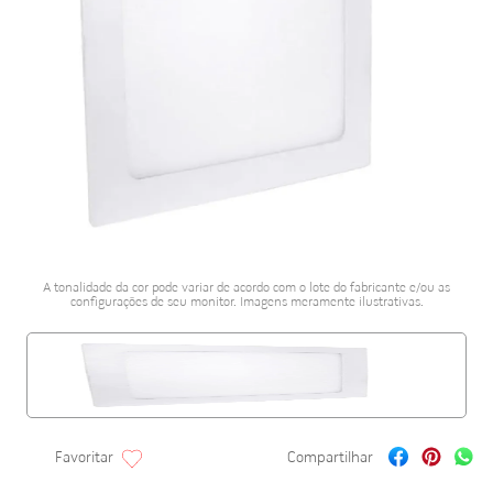
porcelanato acetina
10
º
A tonalidade da cor pode variar de acordo com o lote do fabricante e/ou as
configurações de seu monitor. Imagens meramente ilustrativas.