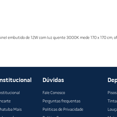
inel embutido de 12W com luz quente 3000K mede 170 x 170 cm, ofe
Institucional
Dúvidas
De
nstitucional
Fale Conosco
Pisos
ncarte
Perguntas frequentas
Tinta
hatuba Mais
Políticas de Privacidade
Louça