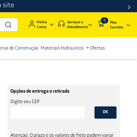
 site
0
Serviços e
Minha
Atendimento
Conta
rial de Construção
Materiais Hidráulicos
+ Ofertas
Opções de entrega e retirada
Digite seu CEP
OK
Atenção: O prazo e os valores de frete podem variar