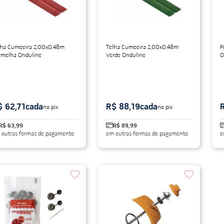
lha Cumeeira 2,00x0,48m
Telha Cumeeira 2,00x0,48m
P
rmelha Onduline
Verde Onduline
O
$ 62,71
cada
R$ 88,19
cada
no pix
no pix
R$ 63,99
R$ 89,99
 outras formas de pagamento
em outras formas de pagamento
e