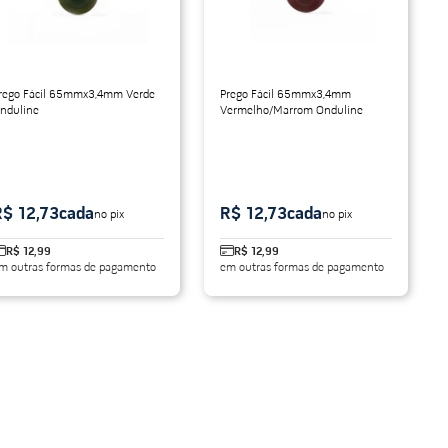
rego Fácil 65mmx3,4mm Verde
Prego Fácil 65mmx3,4mm
nduline
Vermelho/Marrom Onduline
R$ 12,73
cada
R$ 12,73
cada
no pix
no pix
R$ 12,99
R$ 12,99
m outras formas de pagamento
em outras formas de pagamento