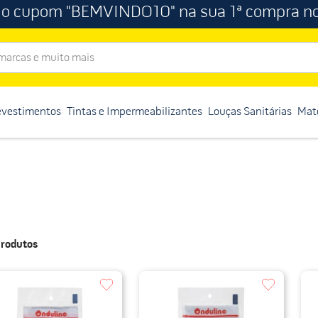
 o cupom "BEMVINDO10" na sua 1ª compra no
rcas e muito mais
evestimentos
Tintas e Impermeabilizantes
Louças Sanitárias
Mate
rodutos