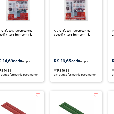
do
 Parafusos Autobrocantes
Kit Parafusos Autobrocantes
T
eedfix 4,2x68mm com 18
Speedfix 4,2x68mm com 18
2
idades Verde
Unidades Vermelho e Marrom
$ 14,69
cada
R$ 16,65
cada
no pix
no pix
R$ 14,99
R$ 16,99
 outras formas de pagamento
em outras formas de pagamento
e