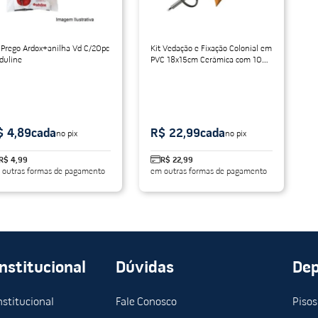
 Prego Ardox+anilha Vd C/20pc
Kit Vedação e Fixação Colonial em
duline
PVC 18x15cm Cerâmica com 10
Peças Onduline
$ 4,89
cada
R$ 22,99
cada
no pix
no pix
R$ 4,99
R$ 22,99
 outras formas de pagamento
em outras formas de pagamento
Institucional
Dúvidas
De
nstitucional
Fale Conosco
Pisos