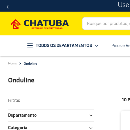
Use
Busque por produtos, ma
Termos mais buscados
TODOS OS DEPARTAMENTOS
Pisos e R
porcelanato
1
º
telha
2
º
Onduline
revestimento
3
º
porta
4
º
Onduline
tinta
5
º
massa corrida
6
º
10
P
Filtros
chuveiro
7
º
Departamento
vaso sanitário
8
º
Ferragens
telhas
Categoria
9
º