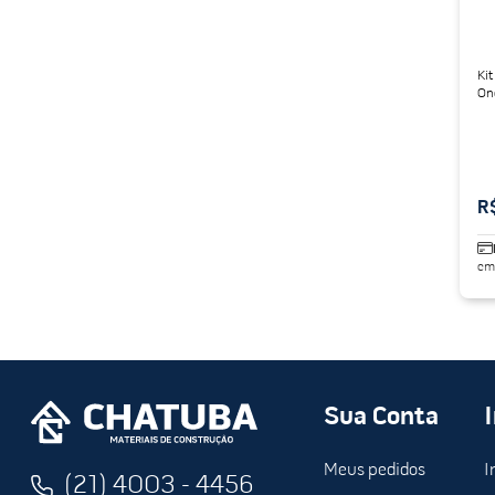
Kit
On
R
em
Sua Conta
Meus pedidos
I
(21) 4003 - 4456