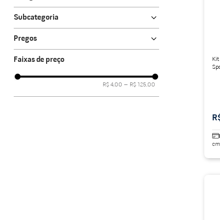
Material de Construção
Fixação e montagem
porcelanato acetina
10
º
Materiais Hidráulicos
Subcategoria
Telhas e calhas
Telhas ecológicas
Acessórios Para Hidráulica
Pregos
Pregos
Pregos Telheiros
Parafusos
Faixas de preço
Kit
Sp
Acessórios Para vedação
Un
R$ 4,00
–
R$ 125,00
R
em