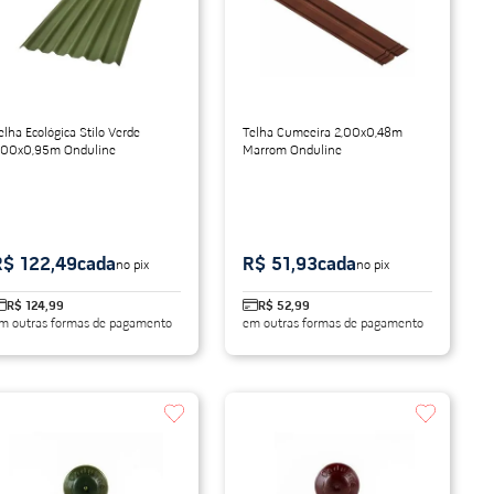
elha Ecológica Stilo Verde
Telha Cumeeira 2,00x0,48m
,00x0,95m Onduline
Marrom Onduline
R$ 122,49
cada
R$ 51,93
cada
no pix
no pix
R$ 124,99
R$ 52,99
m outras formas de pagamento
em outras formas de pagamento