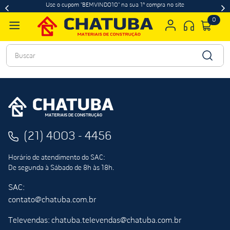
Use o cupom "BEMVINDO10" na sua 1ª compra no site
0
Buscar
(21) 4003 - 4456
Horário de atendimento do SAC:
De segunda à Sábado de 8h às 18h.
SAC:
contato@chatuba.com.br
Televendas: chatuba.televendas@chatuba.com.br