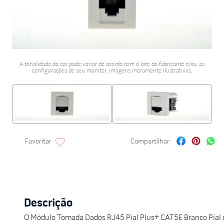
porcelanato acetina
10
º
A tonalidade da cor pode variar de acordo com o lote do fabricante e/ou as
configurações de seu monitor. Imagens meramente ilustrativas.
Descrição
O Módulo Tomada Dados RJ45 Pial Plus+ CAT5E Branco Pial 