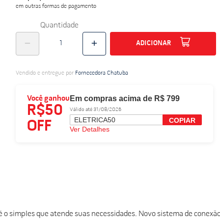
em outras formas de pagamento
do
Quantidade
ADICIONAR
Vendido e entregue por
Fornecedora Chatuba
Em compras acima de R$ 799
Você ganhou
R$50
Válido até 31/08/2026
ELETRICA50
COPIAR
OFF
Ver Detalhes
é o simples que atende suas necessidades. Novo sistema de conexã