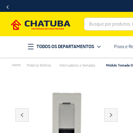
Busque por produtos, ma
Termos mais buscados
TODOS OS DEPARTAMENTOS
Pisos e R
porcelanato
1
º
telha
2
º
Material Elétrico
Interruptores e tomadas
Módulo Tomada Da
revestimento
3
º
porta
4
º
tinta
5
º
massa corrida
6
º
chuveiro
7
º
vaso sanitário
8
º
telhas
9
º