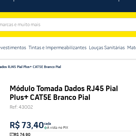
rcas e muito mais
evestimentos
Tintas e Impermeabilizantes
Louças Sanitárias
Mate
dos RJ45 Pial Plus+ CAT5E Branco Pial
Módulo Tomada Dados RJ45 Pial
Plus+ CAT5E Branco Pial
Ref
:
43002
R$ 73,40
cada
À vista no PIX
R$ 74,90