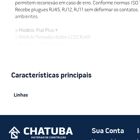
permitem reconexão em caso de erro. Conforme normas ISO 1
Recebe plugues RJ45, RJ12, RJ11 sem deformar os contatos.
ambientes.
> Modelo: Pial Plus +
> Módulo Tomadas dados LCS2 RJ45
> Bornes autodecapáveis
> CAT5e
> Cor: Branco
> Material: PVC
Linhas
Sua Conta