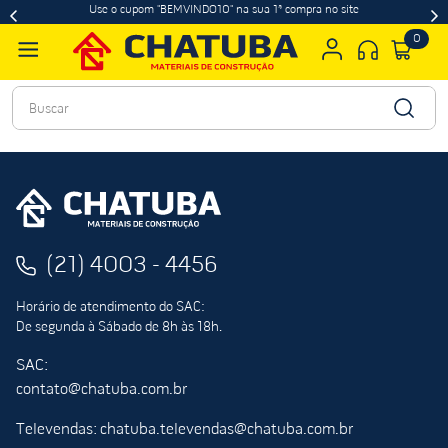
Use o cupom "BEMVINDO10" na sua 1ª compra no site
0
Buscar
(21) 4003 - 4456
Horário de atendimento do SAC:
De segunda à Sábado de 8h às 18h.
SAC:
contato@chatuba.com.br
Televendas: chatuba.televendas@chatuba.com.br