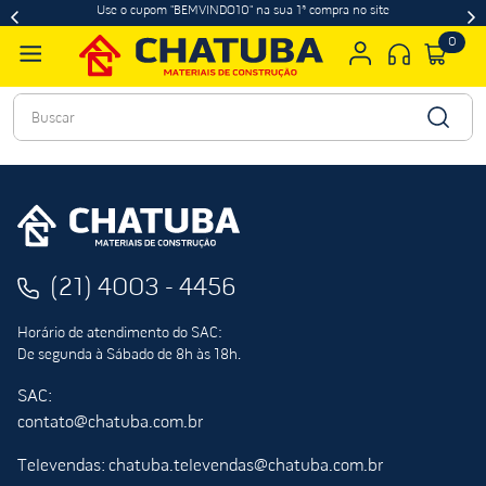
Use o cupom "BEMVINDO10" na sua 1ª compra no site
0
Buscar
(21) 4003 - 4456
Horário de atendimento do SAC:
De segunda à Sábado de 8h às 18h.
SAC:
contato@chatuba.com.br
Televendas: chatuba.televendas@chatuba.com.br