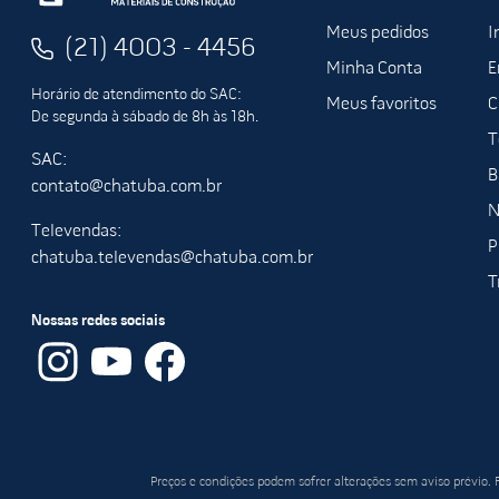
Meus pedidos
I
(21) 4003 - 4456
Minha Conta
E
Horário de atendimento do SAC:
Meus favoritos
C
De segunda à sábado de 8h às 18h.
T
SAC:
B
contato@chatuba.com.br
N
Televendas:
P
chatuba.televendas@chatuba.com.br
T
Nossas redes sociais
Preços e condições podem sofrer alterações sem aviso prévio.