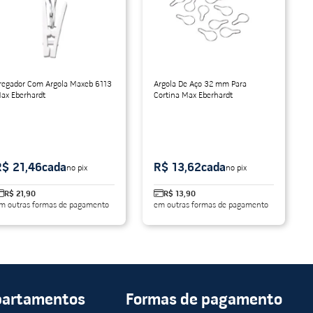
regador Com Argola Maxeb 6113
Argola De Aço 32 mm Para
ax Eberhardt
Cortina Max Eberhardt
R$ 21,46
cada
R$ 13,62
cada
no pix
no pix
R$ 21,90
R$ 13,90
m outras formas de pagamento
em outras formas de pagamento
partamentos
Formas de pagamento