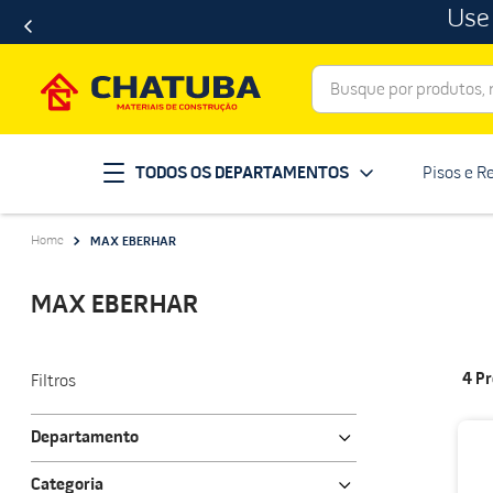
Use
Busque por produtos, ma
Termos mais buscados
TODOS OS DEPARTAMENTOS
Pisos e R
porcelanato
1
º
telha
2
º
MAX EBERHAR
revestimento
3
º
porta
4
º
MAX EBERHAR
tinta
5
º
massa corrida
6
º
4
Pr
Filtros
chuveiro
7
º
Departamento
vaso sanitário
8
º
Utilidades Domésticas
telhas
Categoria
9
º