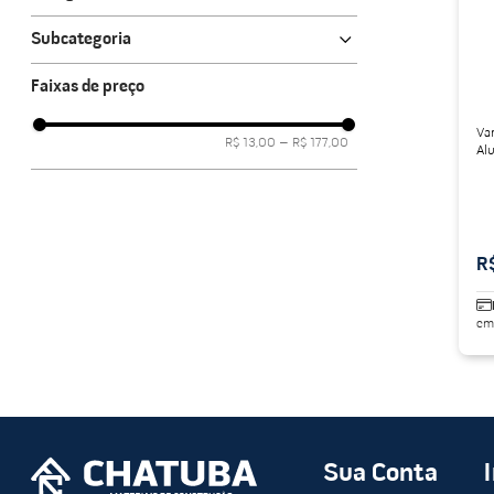
Lavanderia
porcelanato acetina
10
º
Subcategoria
Varal
Faixas de preço
Pregadores
Va
R$ 13,00
–
R$ 177,00
Al
R
em
Sua Conta