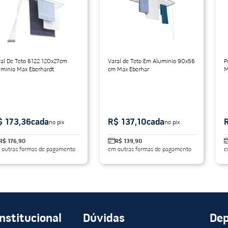
do
ral De Teto 6122 120x27cm
Varal de Teto Em Alumínio 90x56
P
umínio Max Eberhardt
cm Max Eberhar
M
$ 173,36
cada
R$ 137,10
cada
no pix
no pix
R$ 176,90
R$ 139,90
 outras formas de pagamento
em outras formas de pagamento
e
Institucional
Dúvidas
De