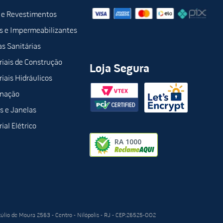
 e Revestimentos
s e Impermeabilizantes
s Sanitárias
iais de Construção
Loja Segura
iais Hidráulicos
inação
s e Janelas
ial Elétrico
túlio de Moura 2563 - Centro - Nilópolis - RJ - CEP:26525-002