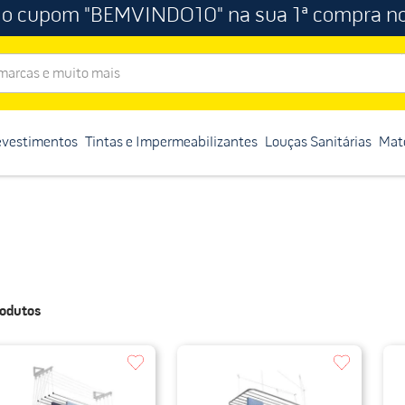
 o cupom "BEMVINDO10" na sua 1ª compra no
rcas e muito mais
evestimentos
Tintas e Impermeabilizantes
Louças Sanitárias
Mate
odutos