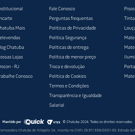
nstitucional
Fale Conosco
Pisos
ncarte
Perguntas frequentas
Tinta
hatuba Mais
Políticas de Privacidade
Louça
elevendas
Política Segurança
Mater
log Chatuba
Políticas de entrega
Mater
ossas Lojas
Política de menor preço
Ilum
rocon - RJ
Troca e devolução
Porta
rabalhe Conosco
Política de Cookies
Mater
Termos e Condições
Transparência e Igualdade
Salarial
Mantido por
© Chatuba 2024. Todos os direitos reservados.
 Fornecedora Chatuba de Nilópolis SA., Inscrita no CNPJ 29.911.559/0001-55, Estrada Ge