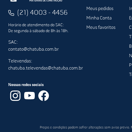
Meus pedidos
I
(21) 4003 - 4456
Minha Conta
E
Horário de atendimento do SAC:
Meus favoritos
C
De segunda à sábado de 8h às 18h.
T
SAC:
B
contato@chatuba.com.br
N
Televendas:
P
chatuba.televendas@chatuba.com.br
T
Nossas redes sociais
Preços e condições podem sofrer alterações sem aviso prévio.