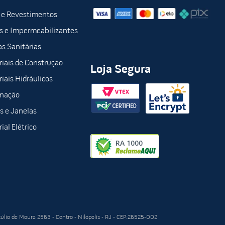
 e Revestimentos
s e Impermeabilizantes
s Sanitárias
iais de Construção
Loja Segura
iais Hidráulicos
inação
s e Janelas
ial Elétrico
túlio de Moura 2563 - Centro - Nilópolis - RJ - CEP:26525-002