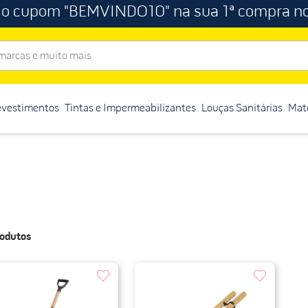
 o cupom "BEMVINDO10" na sua 1ª compra no
rcas e muito mais
evestimentos
Tintas e Impermeabilizantes
Louças Sanitárias
Mate
odutos