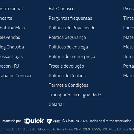
nstitucional
Fale Conosco
Pisos
ncarte
Perguntas frequentas
Tinta
hatuba Mais
Políticas de Privacidade
Louça
elevendas
Política Segurança
Mater
log Chatuba
Políticas de entrega
Mater
ossas Lojas
Política de menor preço
Ilum
rocon - RJ
Troca e devolução
Porta
rabalhe Conosco
Política de Cookies
Mater
Termos e Condições
Transparência e Igualdade
Salarial
Mantido por
© Chatuba 2024. Todos os direitos reservados.
 Fornecedora Chatuba de Nilópolis SA., Inscrita no CNPJ 29.911.559/0001-55, Estrada Ge