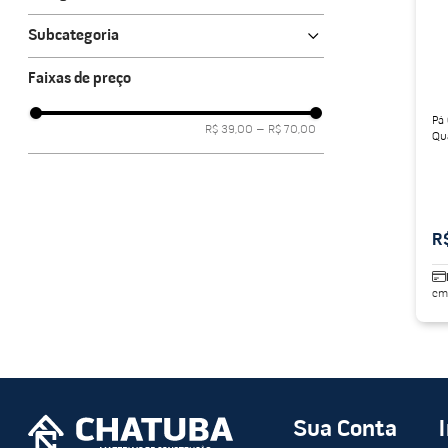
Equipamentos para Construção
porcelanato acetina
10
º
Subcategoria
Ferramentas para obra
Faixas de preço
Pá
R$ 39,00
–
R$ 70,00
Qu
R
em
Sua Conta