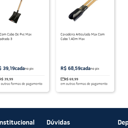
do
 Com Cabo De Pvc Max
Cavadeira Articulada Max Com
adrada 3
Cabo 1.40m Max
$ 39,19
cada
R$ 68,59
cada
no pix
no pix
R$ 39,99
R$ 69,99
 outras formas de pagamento
em outras formas de pagamento
Institucional
Dúvidas
De