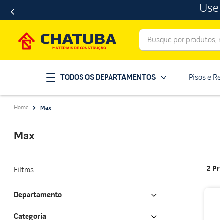
Use
Busque por produtos, ma
Termos mais buscados
TODOS OS DEPARTAMENTOS
Pisos e R
porcelanato
1
º
telha
2
º
Max
revestimento
3
º
porta
4
º
Max
tinta
5
º
massa corrida
6
º
2
Pr
Filtros
chuveiro
7
º
Departamento
vaso sanitário
8
º
Ferramentas e EPI
telhas
Categoria
9
º