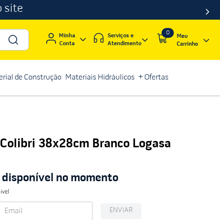
 site
0
Serviços e
Minha
Atendimento
Conta
rial de Construção
Materiais Hidráulicos
+ Ofertas
 Colibri 38x28cm Branco Logasa
á disponível no momento
ível
ENVIAR