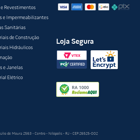
 e Revestimentos
s e Impermeabilizantes
s Sanitárias
iais de Construção
Loja Segura
iais Hidráulicos
inação
s e Janelas
ial Elétrico
túlio de Moura 2563 - Centro - Nilópolis - RJ - CEP:26525-002