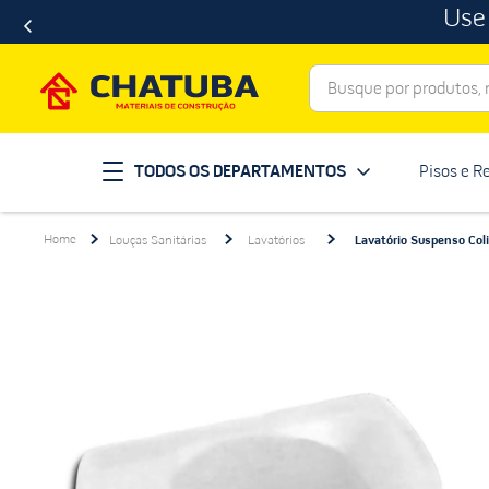
Use
Busque por produtos, ma
Termos mais buscados
TODOS OS DEPARTAMENTOS
Pisos e R
porcelanato
1
º
telha
2
º
Louças Sanitárias
Lavatórios
Lavatório Suspenso Col
revestimento
3
º
porta
4
º
tinta
5
º
massa corrida
6
º
chuveiro
7
º
vaso sanitário
8
º
telhas
9
º