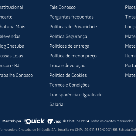
nstitucional
Fale Conosco
Pisos
ncarte
Perguntas frequentas
Tinta
hatuba Mais
Políticas de Privacidade
Louça
elevendas
Política Segurança
Mater
log Chatuba
Políticas de entrega
Mater
ossas Lojas
Política de menor preço
Ilum
rocon - RJ
Troca e devolução
Porta
rabalhe Conosco
Política de Cookies
Mater
Termos e Condições
Transparência e Igualdade
Salarial
Mantido por
© Chatuba 2024. Todos os direitos reservados.
 Fornecedora Chatuba de Nilópolis SA., Inscrita no CNPJ 29.911.559/0001-55, Estrada Ge