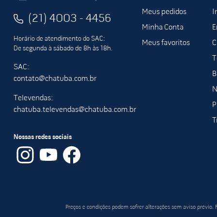
Meus pedidos
I
(21) 4003 - 4456
Minha Conta
E
Horário de atendimento do SAC:
Meus favoritos
C
De segunda à sábado de 8h às 18h.
T
SAC:
B
contato@chatuba.com.br
N
Televendas:
P
chatuba.televendas@chatuba.com.br
T
Nossas redes sociais
Preços e condições podem sofrer alterações sem aviso prévio.