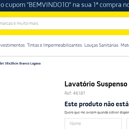
 o cupom "BEMVINDO10" na sua 1ª compra no
rcas e muito mais
evestimentos
Tintas e Impermeabilizantes
Louças Sanitárias
Mate
ibri 38x28cm Branco Logasa
Lavatório Suspenso
Ref
:
46187
Este produto não est
Quero que me avisem quando estiver dispon