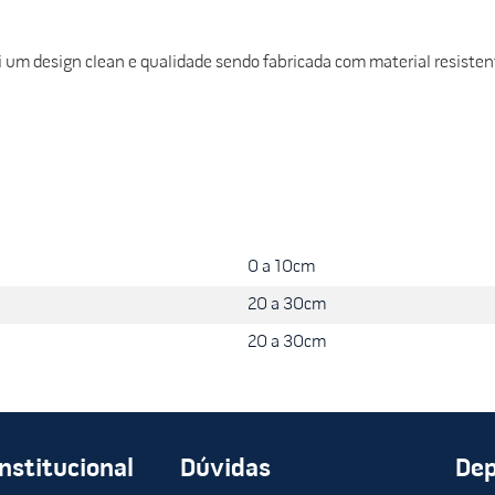
um design clean e qualidade sendo fabricada com material resisten
0 a 10cm
20 a 30cm
20 a 30cm
Institucional
Dúvidas
De