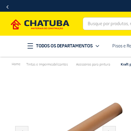
Busque por produtos, ma
Termos mais buscados
TODOS OS DEPARTAMENTOS
Pisos e R
porcelanato
1
º
telha
2
º
Tintas e Impermeabilizantes
Acessórios para pintura
Kraft 
revestimento
3
º
porta
4
º
tinta
5
º
massa corrida
6
º
chuveiro
7
º
vaso sanitário
8
º
telhas
9
º