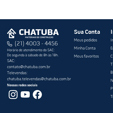
Durabilidade: Fabricado em papel kraft de alta resistência, i
Fácil Aplicação: Pode ser desenrolado e ajustado facilmente
Versatilidade: Adequado para uso em diversos tipos de ambie
Economia de Tempo: Reduz o tempo de limpeza após a pintura
Aplicações:
Sua Conta
Perfeito para uso durante pinturas e reformas em grandes ár
trabalho.
Meus pedidos
I
(21) 4003 - 4456
Minha Conta
E
Horário de atendimento do SAC:
Porque Escolher Salvabras:
De segunda à sábado de 8h às 18h.
Meus favoritos
C
SAC:
A Salvabras é sinônimo de qualidade e inovação em produtos 
T
contato@chatuba.com.br
B
Televendas:
chatuba.televendas@chatuba.com.br
N
Nossas redes sociais
P
T