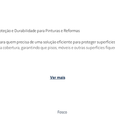
teção e Durabilidade para Pinturas e Reformas
ra quem precisa de uma solução eficiente para proteger superfícies
 cobertura, garantindo que pisos, móveis e outras superfícies fique
Ver mais
mas
oteção suficiente para grandes áreas durante reformas.
Fosco