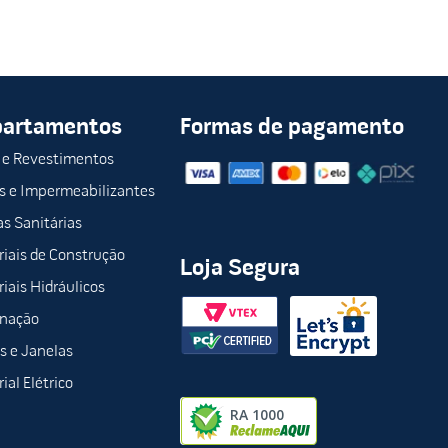
partamentos
Formas de pagamento
a garantir a proteção das superfícies e a eficiência do
 e Revestimentos
s e Impermeabilizantes
s Sanitárias
cas e eficientes.
iais de Construção
Loja Segura
iais Hidráulicos
inação
s e Janelas
ial Elétrico