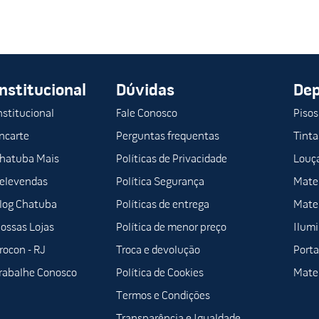
deal para suportar o desgaste durante o trabalho.
, proporcionando uma cobertura eficiente.
ntes, como residências e escritórios.
, mantendo superfícies livres de sujeira e respingos.
Institucional
Dúvidas
De
eas, o Kraft para Pintura 1,00M 50M P00010 Salvabras é essencial par
nstitucional
Fale Conosco
Pisos
ncarte
Perguntas frequentas
Tinta
hatuba Mais
Políticas de Privacidade
Louça
de proteção para reformas e construções, oferecendo soluções práti
elevendas
Política Segurança
Mater
log Chatuba
Políticas de entrega
Mater
ossas Lojas
Política de menor preço
Ilum
rocon - RJ
Troca e devolução
Porta
rabalhe Conosco
Política de Cookies
Mater
Termos e Condições