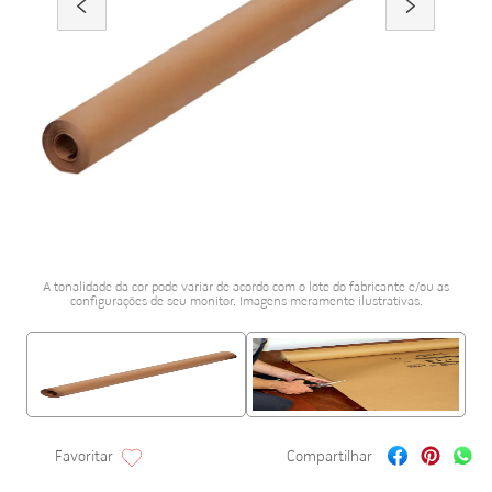
porcelanato acetina
10
º
A tonalidade da cor pode variar de acordo com o lote do fabricante e/ou as
configurações de seu monitor. Imagens meramente ilustrativas.