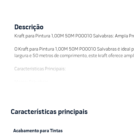
Descrição
Kraft para Pintura 1,00M 50M P00010 Salvabras: Ampla Pro
O Kraft para Pintura 1,00M 50M P00010 Salvabras é ideal pa
largura e 50 metros de comprimento, este kraft oferece ampla
Características Principais:
Marca: Salvabras
Modelo: P00010
Dimensões: 1,00 m de largura x 50 m de comprimento
Material: Papel Kraft resistente
Aplicação: Proteção de superfícies durante pinturas e refor
Benefícios:
Cobertura Ampla: Com 50 metros de comprimento, oferece pr
Acabamento para Tintas