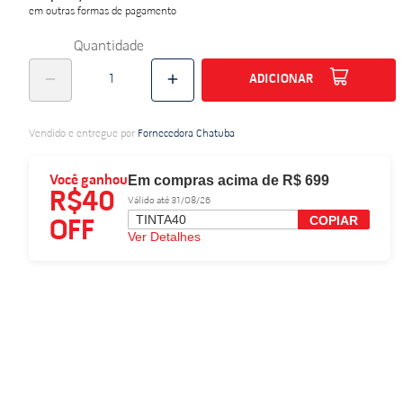
em outras formas de pagamento
do
Quantidade
ADICIONAR
Vendido e entregue por
Fornecedora Chatuba
Em compras acima de R$ 699
Você ganhou
R$40
Válido até 31/08/26
TINTA40
COPIAR
OFF
Ver Detalhes