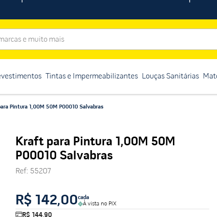
rcas e muito mais
evestimentos
Tintas e Impermeabilizantes
Louças Sanitárias
Mate
para Pintura 1,00M 50M P00010 Salvabras
Kraft para Pintura 1,00M 50M
P00010 Salvabras
Ref
:
55207
R$ 142,00
cada
À vista no PIX
R$ 144,90