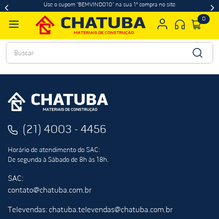
Use o cupom "BEMVINDO10" na sua 1ª compra no site
0
Buscar
(21) 4003 - 4456
Horário de atendimento do SAC:
De segunda à Sábado de 8h às 18h.
SAC:
contato@chatuba.com.br
Televendas: chatuba.televendas@chatuba.com.br