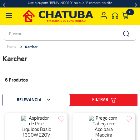
Use o cupom "BEMVINDO10" na sua 1ª compra no site
0
Buscar
Karcher
Karcher
6
Produtos
FILTRAR
RELEVÂNCIA