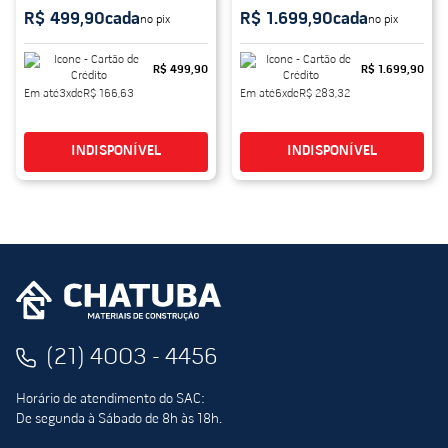
R$ 499,90
cada
R$ 1.699,90
cada
no pix
no pix
R$ 499,90
R$ 1.699,90
Em até
3
x
de
R$ 166,63
Em até
6
x
de
R$ 283,32
INDISPONÍVEL
INDISPONÍVEL
(21) 4003 - 4456
Horário de atendimento do SAC:
De segunda à Sábado de 8h às 18h.