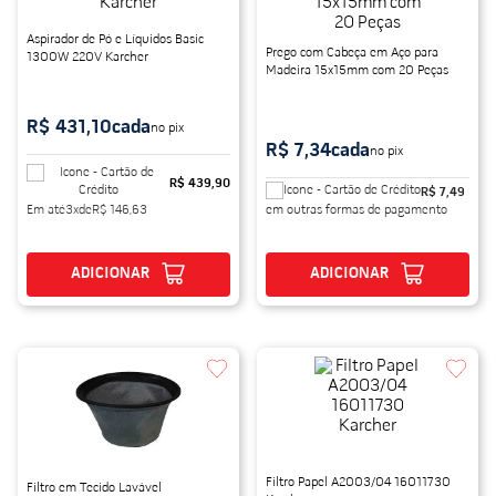
Aspirador de Pó e Líquidos Basic
Prego com Cabeça em Aço para
1300W 220V Karcher
Madeira 15x15mm com 20 Peças
R$ 431,10
cada
no pix
R$ 7,34
cada
no pix
R$ 439,90
R$ 7,49
Em até
3
x
de
R$ 146,63
em outras formas de pagamento
ADICIONAR
ADICIONAR
Filtro Papel A2003/04 16011730
Filtro em Tecido Lavável