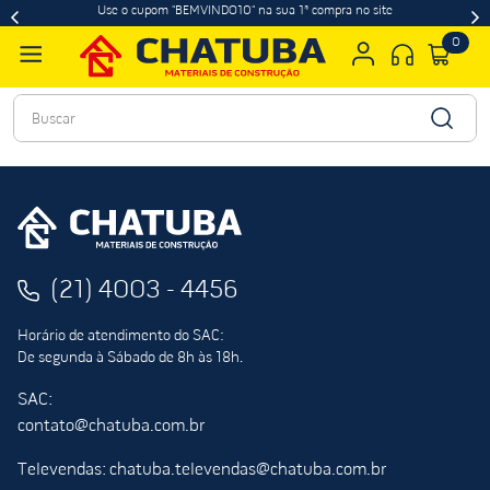
Use o cupom "BEMVINDO10" na sua 1ª compra no site
0
Buscar
(21) 4003 - 4456
Horário de atendimento do SAC:
De segunda à Sábado de 8h às 18h.
SAC:
contato@chatuba.com.br
Televendas: chatuba.televendas@chatuba.com.br