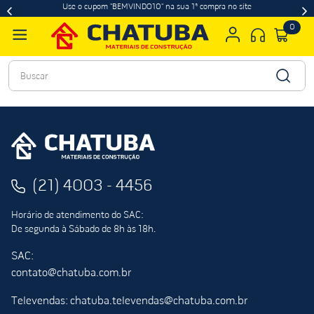
Use o cupom "BEMVINDO10" na sua 1ª compra no site
0
Buscar
(21) 4003 - 4456
Horário de atendimento do SAC:
De segunda à Sábado de 8h às 18h.
SAC:
contato@chatuba.com.br
Televendas: chatuba.televendas@chatuba.com.br