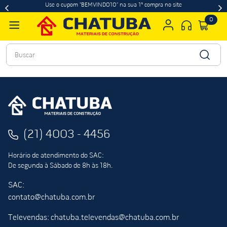
Use o cupom "BEMVINDO10" na sua 1ª compra no site
0
Buscar
(21) 4003 - 4456
Horário de atendimento do SAC:
De segunda à Sábado de 8h às 18h.
SAC:
contato@chatuba.com.br
Televendas: chatuba.televendas@chatuba.com.br