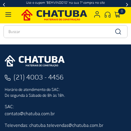
Use o cupom "BEMVINDO10" na sua 1ª compra no site
0
Buscar
(21) 4003 - 4456
Horário de atendimento do SAC:
De segunda à Sábado de 8h às 18h.
SAC:
contato@chatuba.com.br
Televendas: chatuba.televendas@chatuba.com.br