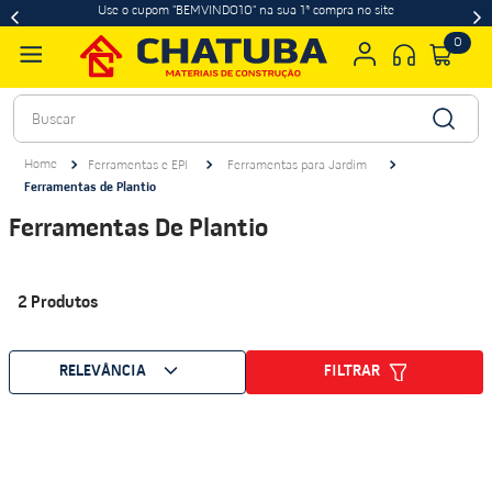
Use o cupom "BEMVINDO10" na sua 1ª compra no site
0
Buscar
Ferramentas e EPI
Ferramentas para Jardim
Ferramentas de Plantio
Ferramentas De Plantio
2
Produtos
FILTRAR
RELEVÂNCIA