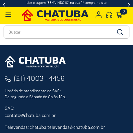
Use o cupom "BEMVINDO10" na sua 1ª compra no site
0
Buscar
(21) 4003 - 4456
Horário de atendimento do SAC:
De segunda à Sábado de 8h às 18h.
SAC:
contato@chatuba.com.br
Televendas: chatuba.televendas@chatuba.com.br