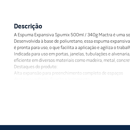
Descrição
A Espuma Expansiva Spumix 500ml / 340g Mactra é uma soluç
Desenvolvida à base de poliuretano, essa espuma expansiva 
é pronta para uso, o que facilita a aplicação e agiliza o trabal
Indicada para uso em portas, janelas, tubulações e alvenari
eficiente em diversos materiais como madeira, metal, concre
Destaques do produto:
Alta expansão para preenchimento completo de espaços
deal para vedação, fixação e isolamento
xcelente isolamento térmico e acústico
tima aderência em diversos materiais
ácil aplicação, pronto para uso
Uma escolha eficiente para quem busca praticidade, desemp