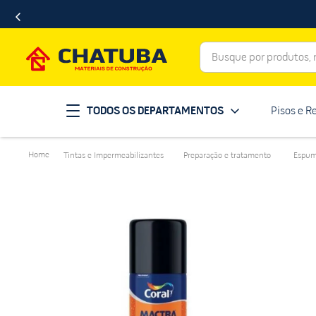
Busque por produtos, ma
Termos mais buscados
TODOS OS DEPARTAMENTOS
Pisos e R
porcelanato
1
º
telha
2
º
Tintas e Impermeabilizantes
Preparação e tratamento
Espum
revestimento
3
º
porta
4
º
tinta
5
º
massa corrida
6
º
chuveiro
7
º
vaso sanitário
8
º
telhas
9
º