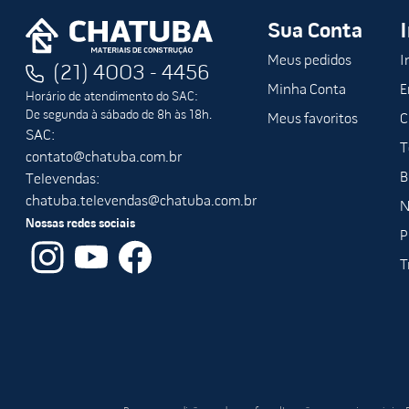
Sua Conta
Meus pedidos
I
(21) 4003 - 4456
Minha Conta
E
Horário de atendimento do SAC:
De segunda à sábado de 8h às 18h.
Meus favoritos
C
SAC:
T
contato@chatuba.com.br
B
Televendas:
chatuba.televendas@chatuba.com.br
N
Nossas redes sociais
P
T