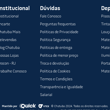
Institucional
Dúvidas
De
nstitucional
Fale Conosco
Pisos
ncarte
Perguntas frequentas
Tinta
hatuba Mais
Políticas de Privacidade
Louça
elevendas
Política Segurança
Mater
log Chatuba
Políticas de entrega
Mater
ossas Lojas
Política de menor preço
Ilum
rocon - RJ
Troca e devolução
Porta
rabalhe Conosco
Política de Cookies
Mater
Termos e Condições
Transparência e Igualdade
Salarial
Mantido por
© Chatuba 2024. Todos os direitos reservados.