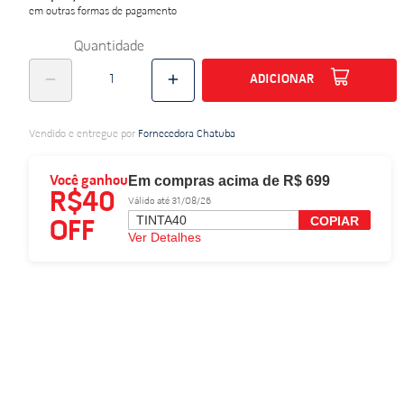
em outras formas de pagamento
do
Quantidade
ADICIONAR
Vendido e entregue por
Fornecedora Chatuba
Em compras acima de R$ 699
Você ganhou
R$40
Válido até 31/08/26
TINTA40
COPIAR
OFF
Ver Detalhes