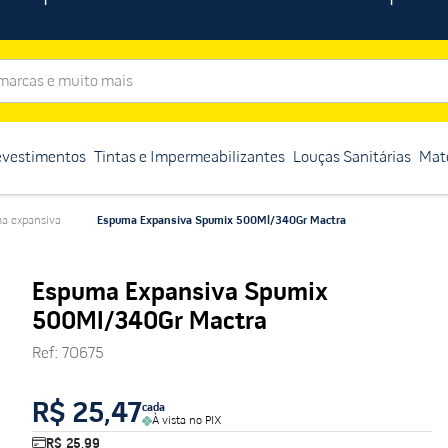
rcas e muito mais
evestimentos
Tintas e Impermeabilizantes
Louças Sanitárias
Mate
a expansiva
Espuma Expansiva Spumix 500Ml/340Gr Mactra
Espuma Expansiva Spumix
500Ml/340Gr Mactra
Ref
:
70675
R$ 25,47
cada
À vista no PIX
R$ 25,99