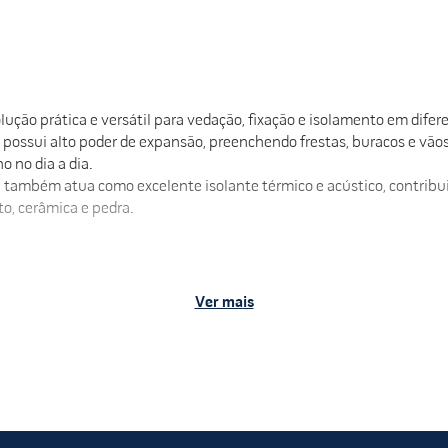
ão prática e versátil para vedação, fixação e isolamento em difer
possui alto poder de expansão, preenchendo frestas, buracos e vão
ho no dia a dia.
a, também atua como excelente isolante térmico e acústico, contrib
to, cerâmica e pedra.
Ver mais
enho e acabamento profissional em obras e reparos.