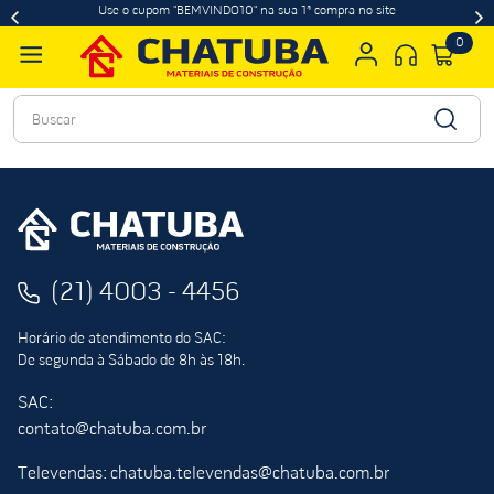
Use o cupom "BEMVINDO10" na sua 1ª compra no site
0
Buscar
(21) 4003 - 4456
Horário de atendimento do SAC:
De segunda à Sábado de 8h às 18h.
SAC:
contato@chatuba.com.br
Televendas: chatuba.televendas@chatuba.com.br