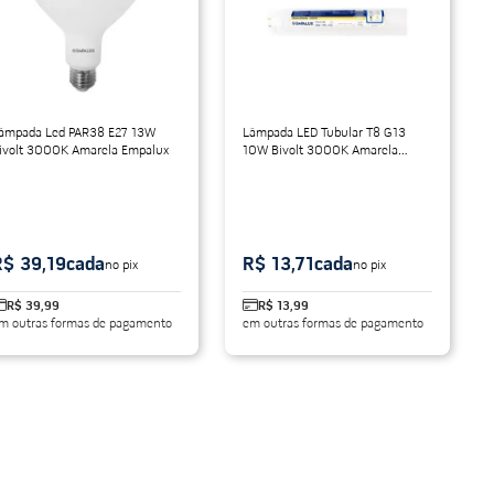
âmpada Led PAR38 E27 13W
Lâmpada LED Tubular T8 G13
ivolt 3000K Amarela Empalux
10W Bivolt 3000K Amarela
60cm
R$ 39,19
cada
R$ 13,71
cada
no pix
no pix
R$ 39,99
R$ 13,99
m outras formas de pagamento
em outras formas de pagamento