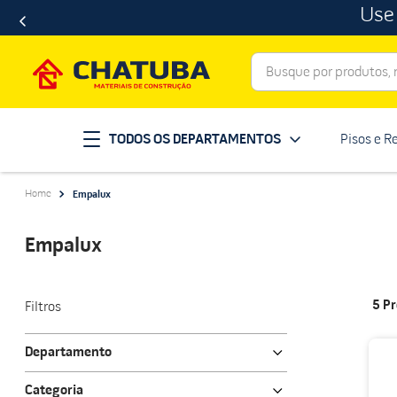
Use
Busque por produtos, ma
Termos mais buscados
TODOS OS DEPARTAMENTOS
Pisos e R
porcelanato
1
º
telha
2
º
Empalux
revestimento
3
º
porta
4
º
Empalux
tinta
5
º
massa corrida
6
º
5
Pr
Filtros
chuveiro
7
º
Departamento
vaso sanitário
8
º
Iluminação
telhas
Categoria
9
º