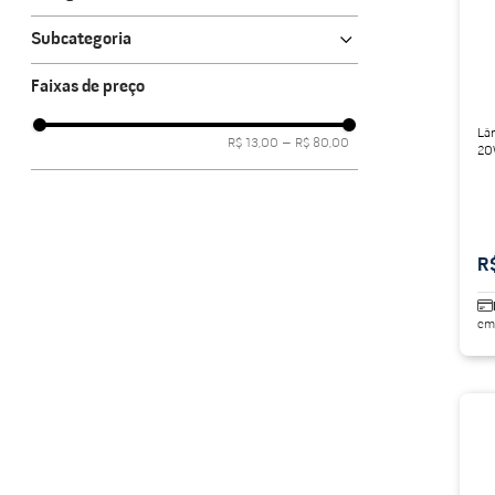
Lâmpadas
porta alumínio
10
º
Subcategoria
Spots
Led
Faixas de preço
Trilho
Lâ
R$ 13,00
–
R$ 80,00
20
12
R
em