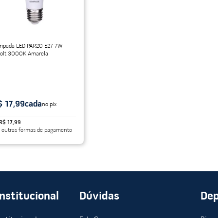
mpada LED PAR20 E27 7W
volt 3000K Amarela
$ 17,99
cada
no pix
R$ 17,99
 outras formas de pagamento
Institucional
Dúvidas
De