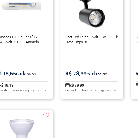
mpada LED Tubular T8 G13
Spot Led Trilho Bivolt 10w 3000k
L
W Bivolt 3000K Amarela
Preto Empalux
B
0cm
$ 16,65
cada
R$ 78,39
cada
no pix
no pix
R$ 16,99
R$ 79,99
 outras formas de pagamento
em outras formas de pagamento
e