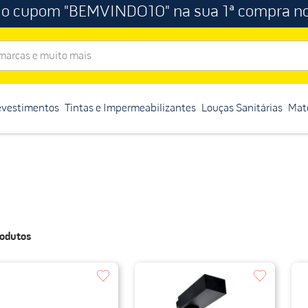
 o cupom "BEMVINDO10" na sua 1ª compra no
rcas e muito mais
evestimentos
Tintas e Impermeabilizantes
Louças Sanitárias
Mate
odutos