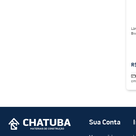
Lâ
Bi
R
em
Sua Conta