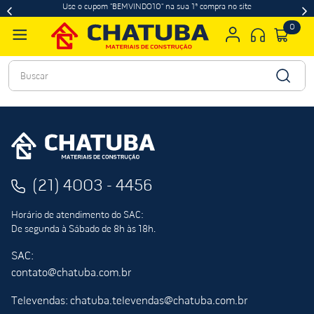
Use o cupom "BEMVINDO10" na sua 1ª compra no site
0
Buscar
(21) 4003 - 4456
Horário de atendimento do SAC:
De segunda à Sábado de 8h às 18h.
SAC:
contato@chatuba.com.br
Televendas: chatuba.televendas@chatuba.com.br