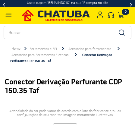
Use o cupom "BEMVINDO10" na sua 1ª compra no site
0
Buscar
Ferramentas e EPI
Acessórios para ferramentas
Acessórios para Ferramentas Elétricas
Conector Derivação
Perfurante CDP 150.35 Taf
Conector Derivação Perfurante CDP
150.35 Taf
A tonalidade da cor pode variar de acordo com o lote do fabricante e/ou as
configurações de seu monitor. Imagens meramente ilustrativas.