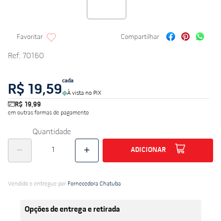
Ref
:
70160
cada
R$ 19,59
À vista no PIX
R$ 19,99
em outras formas de pagamento
Quantidade
ADICIONAR
Vendido e entregue por
Fornecedora Chatuba
Opções de entrega e retirada