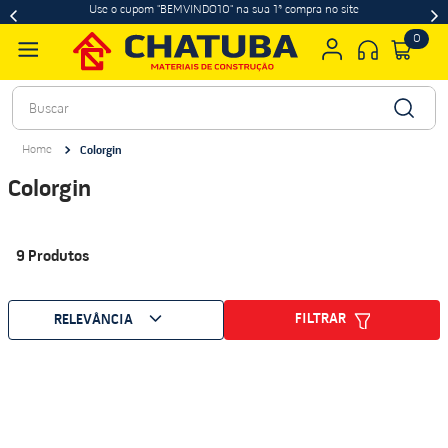
Use o cupom "BEMVINDO10" na sua 1ª compra no site
0
Buscar
Colorgin
Colorgin
9
Produtos
FILTRAR
RELEVÂNCIA