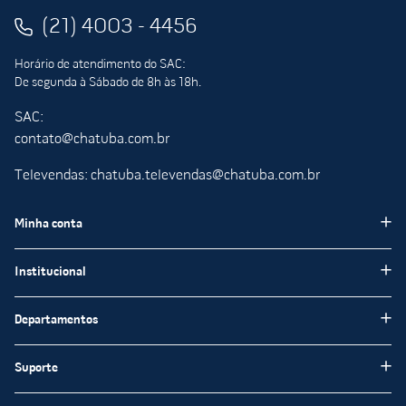
(21) 4003 - 4456
Horário de atendimento do SAC:
De segunda à Sábado de 8h às 18h.
SAC:
contato@chatuba.com.br
Televendas: chatuba.televendas@chatuba.com.br
Minha conta
Meus pedidos
Institucional
Minha Conta
Institucional
Departamentos
Meus favoritos
Blog Chatuba
Pisos e Revestimentos
Suporte
Nossas Lojas
Tintas e Impermeabilizantes
Encarte