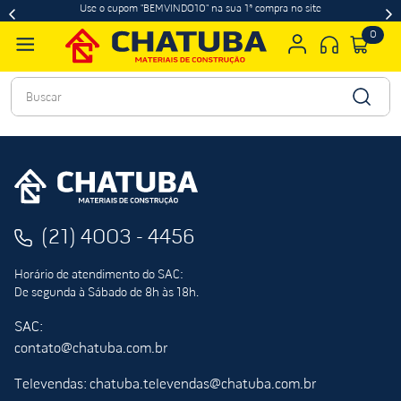
Use o cupom "BEMVINDO10" na sua 1ª compra no site
0
Buscar
(21) 4003 - 4456
Horário de atendimento do SAC:
De segunda à Sábado de 8h às 18h.
SAC:
contato@chatuba.com.br
Televendas: chatuba.televendas@chatuba.com.br