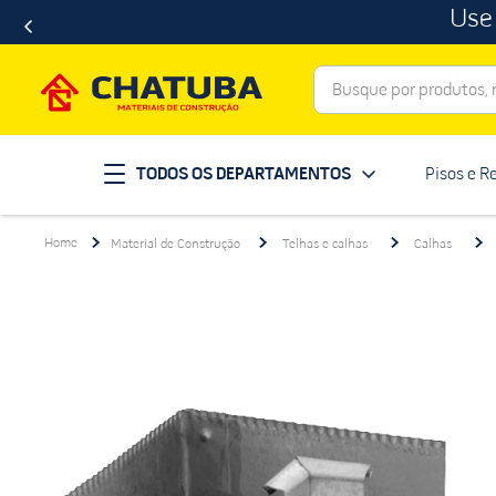
Use
Busque por produtos, ma
Termos mais buscados
TODOS OS DEPARTAMENTOS
Pisos e R
porcelanato
1
º
telha
2
º
Material de Construção
Telhas e calhas
Calhas
revestimento
3
º
porta
4
º
tinta
5
º
massa corrida
6
º
chuveiro
7
º
vaso sanitário
8
º
telhas
9
º