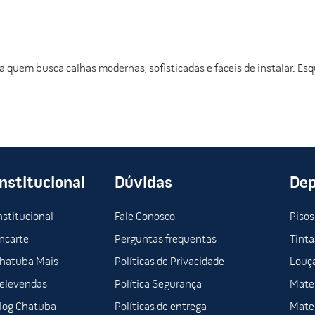
a quem busca calhas modernas, sofisticadas e fáceis de instalar. Esq
Institucional
Dúvidas
De
nstitucional
Fale Conosco
Pisos
ncarte
Perguntas frequentas
Tinta
hatuba Mais
Políticas de Privacidade
Louça
elevendas
Política Segurança
Mater
log Chatuba
Políticas de entrega
Mater