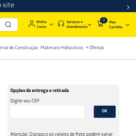
 site
0
Serviços e
Minha
Atendimento
Conta
rial de Construção
Materiais Hidráulicos
+ Ofertas
Opções de entrega e retirada
Digite seu CEP
OK
Atenção: O prazo e os valores de frete podem variar