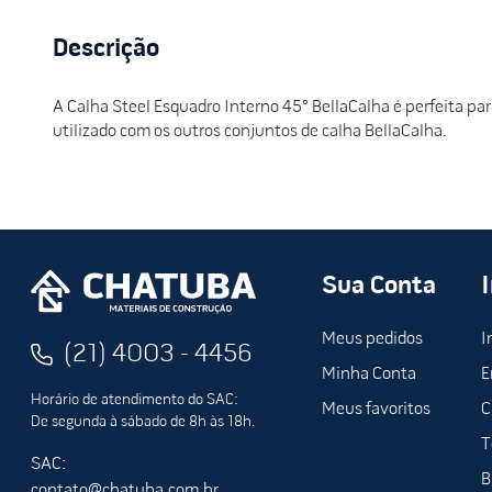
Descrição
A Calha Steel Esquadro Interno 45° BellaCalha é perfeita par
utilizado com os outros conjuntos de calha BellaCalha.
Sua Conta
Meus pedidos
I
(21) 4003 - 4456
Minha Conta
E
Horário de atendimento do SAC:
Meus favoritos
C
De segunda à sábado de 8h às 18h.
T
SAC:
B
contato@chatuba.com.br