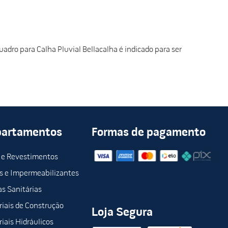
uadro para Calha Pluvial Bellacalha é indicado para ser
partamentos
Formas de pagamento
 e Revestimentos
s e Impermeabilizantes
s Sanitárias
iais de Construção
Loja Segura
iais Hidráulicos