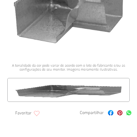
porcelanato acetina
10
º
A tonalidade da cor pode variar de acordo com o lote do fabricante e/ou as
configurações de seu monitor. Imagens meramente ilustrativas.