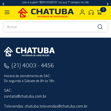
Use o cupom "BEMVINDO10" na sua 1ª compra no site
0
Buscar
(21) 4003 - 4456
Horário de atendimento do SAC:
De segunda à Sábado de 8h às 18h.
SAC:
contato@chatuba.com.br
Televendas: chatuba.televendas@chatuba.com.br