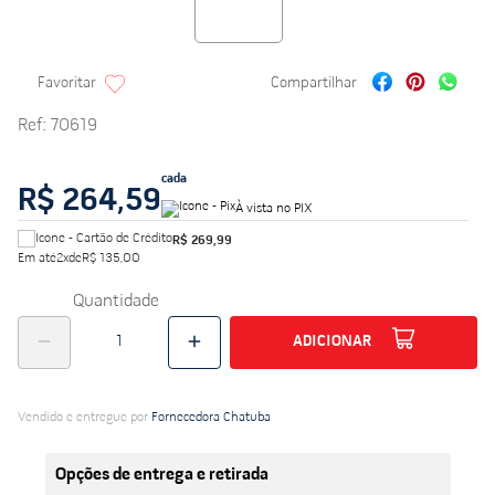
Ref
:
70619
cada
R$ 264,59
À vista no PIX
R$ 269,99
Em até
2
x
de
R$ 135,00
Quantidade
ADICIONAR
Vendido e entregue por
Fornecedora Chatuba
Opções de entrega e retirada