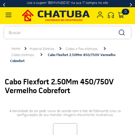
Use o cupom "BEMVINDO10" na sua 1ª compra no site
0
Buscar
Material Elétrico
Cabos e fios elétricos
Cabos elétricos
Cabo Flexfort 2.50Mm 450/750V Vermelho
Cobrefort
Cabo Flexfort 2.50Mm 450/750V
Vermelho Cobrefort
A tonalidade da cor pode variar de acordo com o lote do fabricante e/ou as
configurações de seu monitor. Imagens meramente ilustrativas.