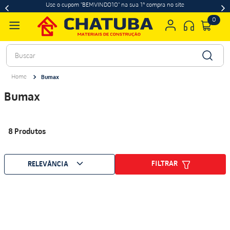
Use o cupom "BEMVINDO10" na sua 1ª compra no site
0
Buscar
Bumax
Bumax
8
Produtos
FILTRAR
RELEVÂNCIA