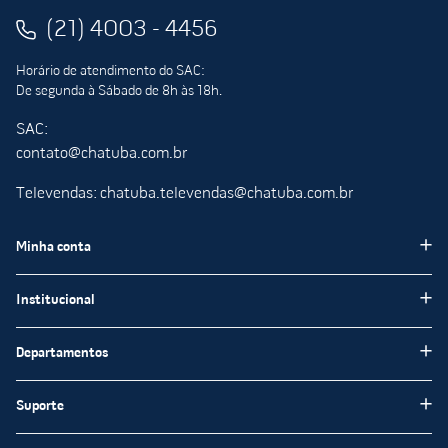
(21) 4003 - 4456
Horário de atendimento do SAC:
De segunda à Sábado de 8h às 18h.
SAC:
contato@chatuba.com.br
Televendas: chatuba.televendas@chatuba.com.br
Minha conta
Meus pedidos
Institucional
Minha Conta
Institucional
Departamentos
Meus favoritos
Blog Chatuba
Pisos e Revestimentos
Suporte
Nossas Lojas
Tintas e Impermeabilizantes
Encarte