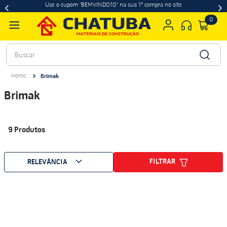
Use o cupom "BEMVINDO10" na sua 1ª compra no site
0
Buscar
Brimak
Brimak
9
Produtos
FILTRAR
RELEVÂNCIA