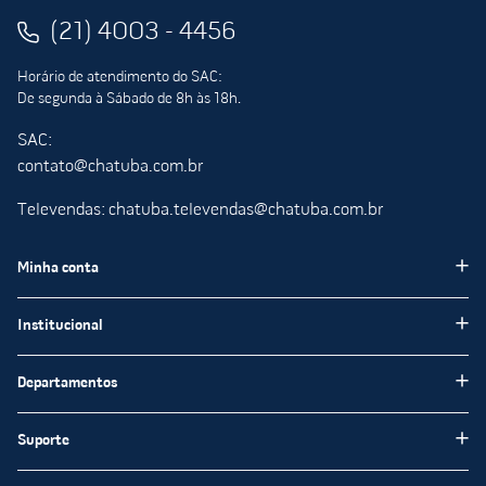
(21) 4003 - 4456
Horário de atendimento do SAC:
De segunda à Sábado de 8h às 18h.
SAC:
contato@chatuba.com.br
Televendas: chatuba.televendas@chatuba.com.br
Minha conta
Meus pedidos
Institucional
Minha Conta
Institucional
Departamentos
Meus favoritos
Blog Chatuba
Pisos e Revestimentos
Suporte
Nossas Lojas
Tintas e Impermeabilizantes
Encarte