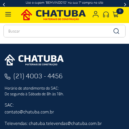
Use o cupom "BEMVINDO10" na sua 1ª compra no site
0
Buscar
(21) 4003 - 4456
Horário de atendimento do SAC:
De segunda à Sábado de 8h às 18h.
SAC:
contato@chatuba.com.br
Televendas: chatuba.televendas@chatuba.com.br