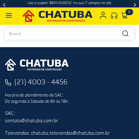
Use o cupom "BEMVINDO10" na sua 1ª compra no site
0
Buscar
(21) 4003 - 4456
Horário de atendimento do SAC:
De segunda à Sábado de 8h às 18h.
SAC:
contato@chatuba.com.br
Televendas: chatuba.televendas@chatuba.com.br